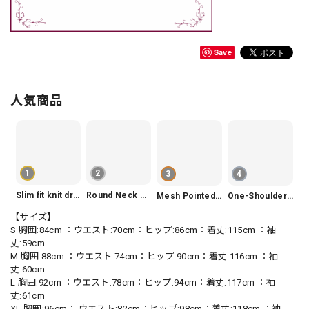
Save
人気商品
1
2
3
4
Slim fit knit dress(3color) V1330
Round Neck Tiered Sleeveless Dress V2290
Mesh Pointed Toe Pumps V165
One-Shoulder Slim-Fit Flattering Mermaid Skirt Dress V2295
【サイズ】
S 胸囲:84cm ：ウエスト:70cm：ヒップ:86cm：着丈:115cm ：袖
丈:59cm
M 胸囲:88cm ：ウエスト:74cm：ヒップ:90cm：着丈:116cm ：袖
丈:60cm
L 胸囲:92cm ：ウエスト:78cm：ヒップ:94cm：着丈:117cm ：袖
丈:61cm
XL 胸囲:96cm： ウエスト:82cm：ヒップ:98cm：着丈:118cm ：袖