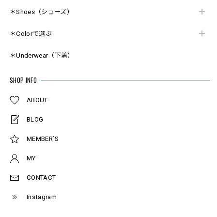
＊Shoes（シューズ）
＊Colorで選ぶ
＊Underwear（下着）
SHOP INFO
ABOUT
BLOG
MEMBER`S
MY
CONTACT
Instagram