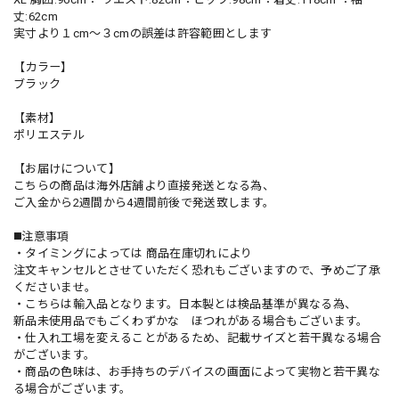
丈:62cm
実寸より１cm〜３cmの誤差は許容範囲とします
【カラー】
ブラック
【素材】
ポリエステル
【お届けについて】
こちらの商品は海外店舗より直接発送となる為、
ご入金から2週間から4週間前後で発送致します。
◼️注意事項
・タイミングによっては 商品在庫切れにより
注文キャンセルとさせていただく恐れもございますので、予めご了承
くださいませ。
・こちらは輸入品となります。日本製とは検品基準が異なる為、
新品未使用品でもごくわずかな ほつれがある場合もございます。
・仕入れ工場を変えることがあるため、記載サイズと若干異なる場合
がございます。
・商品の色味は、お手持ちのデバイスの画面によって実物と若干異な
る場合がございます。