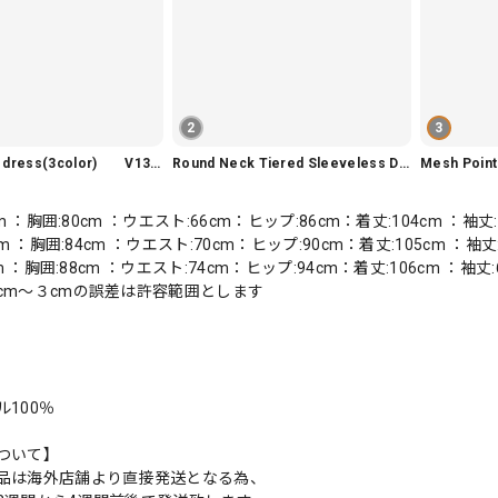
2
3
Slim fit knit dress(3color) V1330
Round Neck Tiered Sleeveless Dress V2290
Mesh Poi
cm ：胸囲:80cm ：ウエスト:66cm：ヒップ:86cm：着丈:104cm ：袖丈:
cm ：胸囲:84cm ：ウエスト:70cm：ヒップ:90cm：着丈:105cm ：袖丈:
cm ：胸囲:88cm ：ウエスト:74cm：ヒップ:94cm：着丈:106cm ：袖丈:
cm〜３cmの誤差は許容範囲とします
100％
ついて】
品は海外店舗より直接発送となる為、