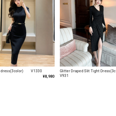
nit dress(3color) V1330
Glitter Draped Slit Tight Dres
V931
¥8,980