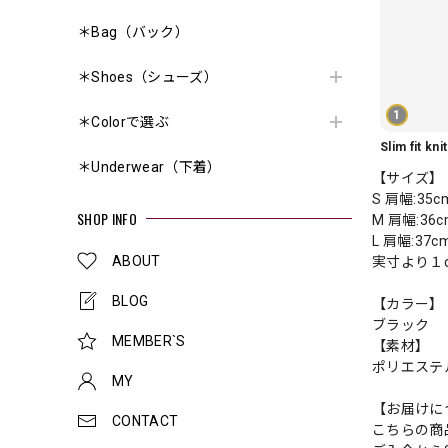
＊Bag（バック）
＊Shoes（シューズ）
1
＊Colorで選ぶ
＊Underwear（下着）
【サイズ】
S 肩幅:35
SHOP INFO
M 肩幅:36
L 肩幅:37
ABOUT
実寸より１
BLOG
【カラー】
ブラック
MEMBER`S
【素材】
ポリエステル
MY
【お届けに
CONTACT
こちらの商