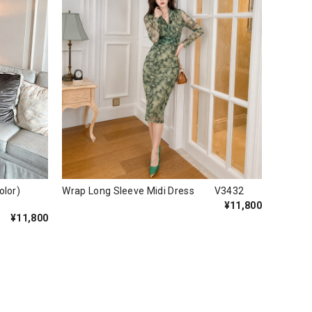
s(3color)
Wrap Long Sleeve Midi Dress V3432
¥11,800
¥11,800