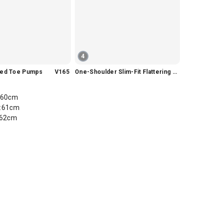
4
nted Toe Pumps V165
One-Shoulder Slim-Fit Flattering Mermaid Skirt Dress V2295
60cm
61cm
62cm