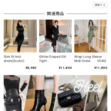
通報する
関連商品
Slim fit knit
Glitter Draped Slit
Wrap Long Sleeve
dress(3color)
Tight
Midi Dress V3432
V1330
Dress(3color)
¥8,980
¥11,800
¥11,800
V931