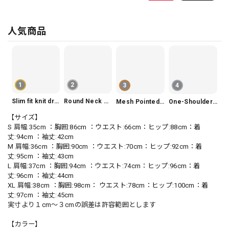
人気商品
1
2
3
4
Slim fit knit dress(3color) V1330
Round Neck Tiered Sleeveless Dress V2290
Mesh Pointed Toe Pumps V165
One-Shoulder Slim-Fit Flattering Mermaid Skirt Dress V2295
【サイズ】
S 肩幅:35cm ：胸囲:86cm ：ウエスト:66cm：ヒップ:88cm：着
丈:94cm ：袖丈:42cm
M 肩幅:36cm ：胸囲:90cm ：ウエスト:70cm：ヒップ:92cm：着
丈:95cm ：袖丈:43cm
L 肩幅:37cm ：胸囲:94cm ：ウエスト:74cm：ヒップ:96cm：着
丈:96cm ：袖丈:44cm
XL 肩幅:38cm ：胸囲:98cm： ウエスト:78cm：ヒップ:100cm：着
丈:97cm ：袖丈:45cm
実寸より１cm〜３cmの誤差は許容範囲とします
【カラー】