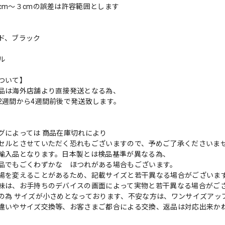
cm〜３cmの誤差は許容範囲とします
ド、ブラック
ル
ついて】
品は海外店舗より直接発送となる為、
2週間から4週間前後で発送致します。
グによっては 商品在庫切れにより
セルとさせていただく恐れもございますので、予めご了承くださいま
輸入品となります。日本製とは検品基準が異なる為、
品でもごくわずかな ほつれがある場合もございます。
場を変えることがあるため、記載サイズと若干異なる場合がございま
味は、お手持ちのデバイスの画面によって実物と若干異なる場合がご
の為 サイズが小さめとなっております、不安な方は、ワンサイズアッ
違いやサイズ交換等、お客さまご都合による交換、返品は対応出来か