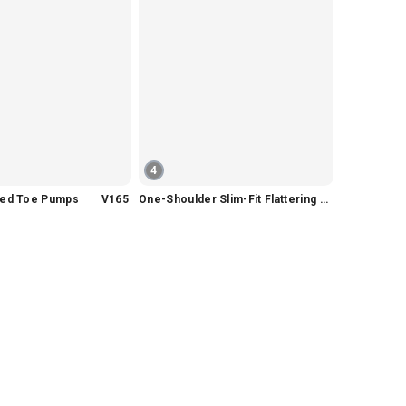
4
nted Toe Pumps V165
One-Shoulder Slim-Fit Flattering Mermaid Skirt Dress V2295