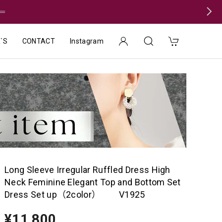
＝
`S
CONTACT
Instagram
Long Sleeve Irregular Ruffled Dress High
Neck Feminine Elegant Top and Bottom Set
Dress Set up（2color） V1925
¥11,800