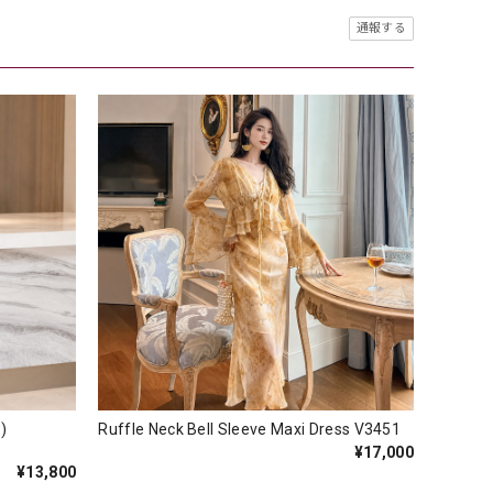
通報する
olor)
Ruffle Neck Bell Sleeve Maxi Dress V3451
¥17,000
¥13,800