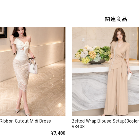
関連商品
s Ribbon Cutout Midi Dress
Belted Wrap Blouse Setup(3c
V3408
¥7,480