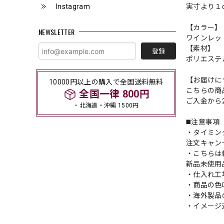
Instagram
実寸より１
【カラー】
NEWSLETTER
ワインレッ
【素材】
登録
ポリエステ
【お届けに
10000円以上の購入で全国送料無料
こちらの商
全国一律 800円
ご入金から
・北海道・沖縄 1500円
◼️注意事項
・タイミン
注文キャン
・こちらは
新品未使用
・仕入れ工
・商品の色
・海外製品
・イメージ