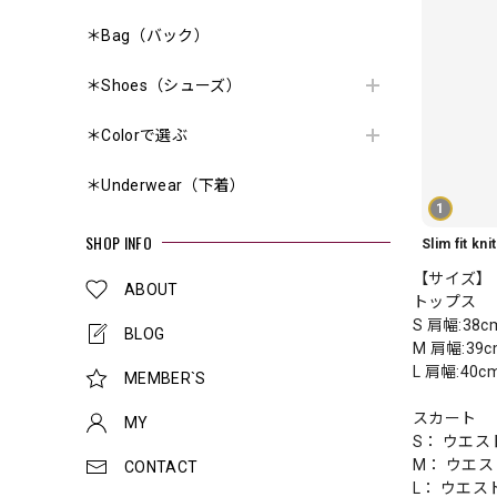
＊Bag（バック）
＊Shoes（シューズ）
＊Colorで選ぶ
＊Underwear（下着）
1
SHOP INFO
【サイズ】
ABOUT
トップス
S 肩幅:38
BLOG
M 肩幅:39
L 肩幅:40c
MEMBER`S
スカート
MY
S： ウエスト
M： ウエスト
CONTACT
L： ウエスト