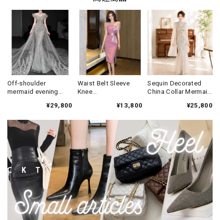
Off-shoulder
Waist Belt Sleeve
Sequin Decorated
mermaid evening
Knee
China Collar Mermaid
dress V3319
Dress(3color)
Long Dress(2color)
¥29,800
¥13,800
¥25,800
V3340
V3607