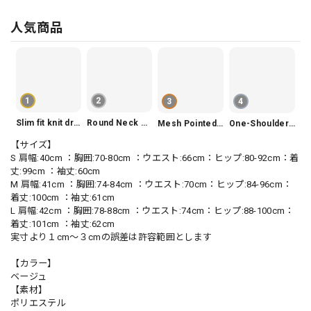
人気商品
1
2
3
4
Slim fit knit dress(3color) V1330
Round Neck Tiered Sleeveless Dress V2290
Mesh Pointed Toe Pumps V165
One-Shoulder Slim-Fit Flattering Mermaid Skirt Dress V2295
【サイズ】
S 肩幅:40cm ：胸囲:70-80cm ：ウエスト:66cm：ヒップ:80-92cm：着
丈:99cm ：袖丈:60cm
M 肩幅:41cm ：胸囲:74-84cm ：ウエスト:70cm：ヒップ:84-96cm：
着丈:100cm ：袖丈:61cm
L 肩幅:42cm ：胸囲:78-88cm ：ウエスト:74cm：ヒップ:88-100cm：
着丈:101cm ：袖丈:62cm
実寸より１cm〜３cmの誤差は許容範囲とします
【カラー】
ベージュ
【素材】
ポリエステル