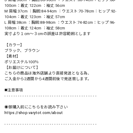
100cm：着丈:122cm ：袖丈:56cm
M 肩幅:37cm ：胸囲:84-94cm ：ウエスト:70-78cm：ヒップ:92-
104cm：着丈:123cm ：袖丈:57cm
L 肩幅:38cm ：胸囲:88-98cm ：ウエスト:74-82cm：ヒップ:96-
108cm：着丈:124cm ：袖丈:58cm
実寸より１cm〜３cmの誤差は許容範囲とします
【カラー】
ブラック、ブラウン
【素材】
ポリエステル100％
【お届けについて】
こちらの商品は海外店舗より直接発送となる為、
ご入金から2週間から4週間前後で発送致します。
◼️注意事項
- - - - - - - - - - - - - - - - - - - - - - - - - - - - - - - - - - - - - - - - -
◉御購入前にこちらをお読み下さい
https://shop.varytot.com/about
- - - - - - - - - - - - - - - - - - - - - - - - - - - - - - - - - - - - - - - - -