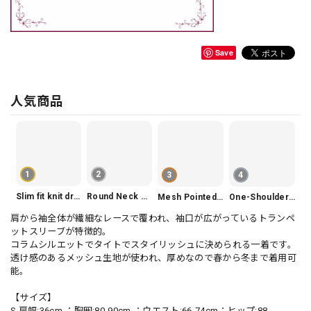
Save
人気商品
1
2
3
4
Slim fit knit dress(3color) V1330
Round Neck Tiered Sleeveless Dress V2290
Mesh Pointed Toe Pumps V165
One-Shoulder Slim-Fit Flattering Mermaid Skirt Dress V2295
肩から袖全体が繊細なレースで覆われ、袖口が広がっているトランペ
ットスリーブが特徴的。
コラムシルエットでタイトでスタイリッシュに決められる一着です。
透け感のあるメッシュ生地が使われ、厚めなので春から冬まで着用可
能。
【サイズ】
S 肩幅:36cm ：胸囲:80-90cm ：ウエスト:66-74cm：ヒップ:88-