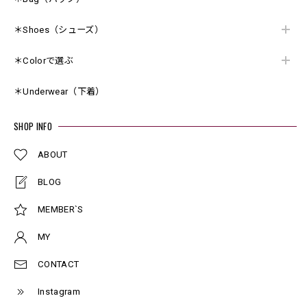
＊Shoes（シューズ）
＊Colorで選ぶ
＊Underwear（下着）
SHOP INFO
ABOUT
BLOG
MEMBER`S
MY
CONTACT
Instagram