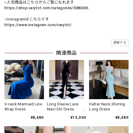
○人気商品はこちらからご覧になれます
https://shop.varytot.com/categories/5080636
○Instagramはこちらです
https://www.instagram.com/varytot/
通報する
関連商品
V-neck Mermaid Line
Long Sleeve Lace
Halter Neck Shirring
Wrap Dress
Maxi Slit Dress
Long Dress
V2554
V2229
V3359
¥8,480
¥15,000
¥8,480