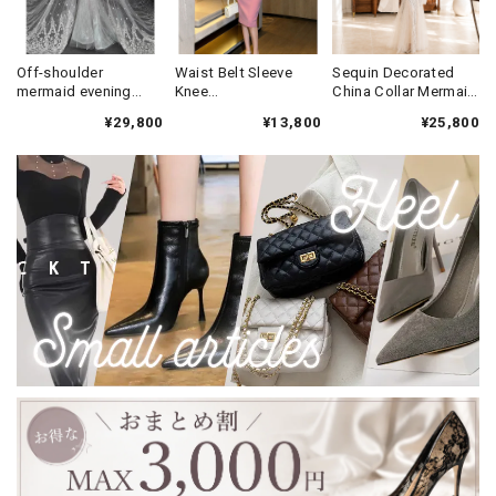
Off-shoulder
Waist Belt Sleeve
Sequin Decorated
mermaid evening
Knee
China Collar Mermaid
dress V3319
Dress(3color)
Long Dress(2color)
¥29,800
¥13,800
¥25,800
V3340
V3607