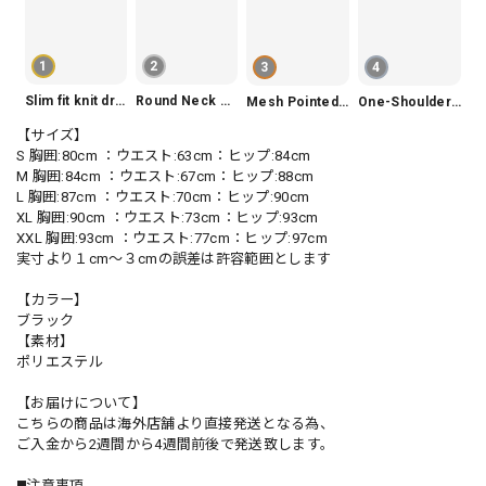
1
2
3
4
Slim fit knit dress(3color) V1330
Round Neck Tiered Sleeveless Dress V2290
Mesh Pointed Toe Pumps V165
One-Shoulder Slim-Fit Flattering Mermaid Skirt Dress V2295
【サイズ】
S 胸囲:80cm ：ウエスト:63cm：ヒップ:84cm
M 胸囲:84cm ：ウエスト:67cm：ヒップ:88cm
L 胸囲:87cm ：ウエスト:70cm：ヒップ:90cm
XL 胸囲:90cm ：ウエスト:73cm：ヒップ:93cm
XXL 胸囲:93cm ：ウエスト:77cm：ヒップ:97cm
実寸より１cm〜３cmの誤差は許容範囲とします
【カラー】
ブラック
【素材】
ポリエステル
【お届けについて】
こちらの商品は海外店舗より直接発送となる為、
ご入金から2週間から4週間前後で発送致します。
◼️注意事項