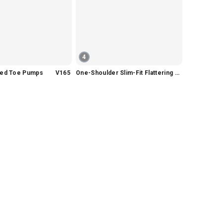
4
nted Toe Pumps V165
One-Shoulder Slim-Fit Flattering Mermaid Skirt Dress V2295