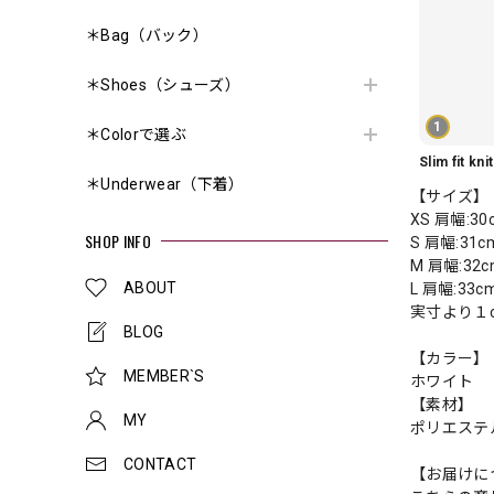
＊Bag（バック）
＊Shoes（シューズ）
1
＊Colorで選ぶ
＊Underwear（下着）
【サイズ】
XS 肩幅:3
SHOP INFO
S 肩幅:31
M 肩幅:32
ABOUT
L 肩幅:33
実寸より１
BLOG
【カラー】
MEMBER`S
ホワイト
【素材】
MY
ポリエステ
CONTACT
【お届けに