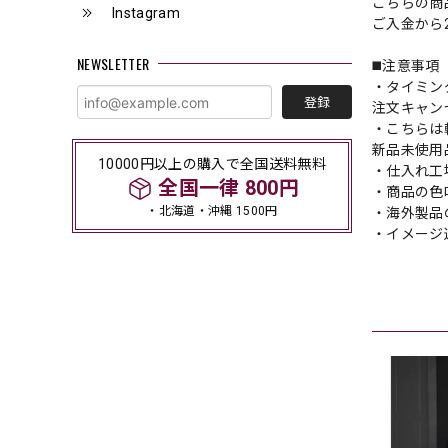
こちらの商
Instagram
ご入金から
NEWSLETTER
◼️注意事項
・タイミン
登録
注文キャン
・こちらは
新品未使用
10000円以上の購入で全国送料無料
・仕入れ工
全国一律 800円
・商品の色
・北海道・沖縄 1500円
・海外製品
・イメージ