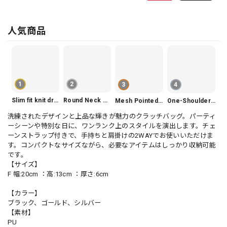
人気商品
1
2
3
4
Slim fit knit dress(3color) V1330
Round Neck Tiered Sleeveless Dress V2290
Mesh Pointed Toe Pumps V165
One-Shoulder Slim-Fit Flattering Mermaid Skirt Dress V2295
洗練されたデザインと上品な輝きが魅力のクラッチバッグ。パーティ
ーシーンや特別な日に、ワンランク上のスタイルを演出します。チェ
ーンストラップ付きで、手持ちと肩掛けの2WAYでお使いいただけま
す。コンパクトなサイズながら、必要なアイテムはしっかり収納可能
です。
【サイズ】
F 幅:20cm ：高:13cm ：厚さ:6cm
【カラー】
ブラック、ゴールド、シルバー
【素材】
PU