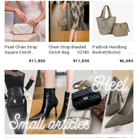
Pearl Chain Strap
Chain Strap Beaded
Padlock Handbag
Square Clutch
Clutch Bag V2183
Bucket(9color)
Bag V2292
V3406
¥11,800
¥11,800
¥6,480