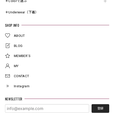
＊Colorで選ぶ
＊Underwear（下着）
SHOP INFO
ABOUT
BLOG
MEMBER`S
MY
CONTACT
Instagram
NEWSLETTER
登録