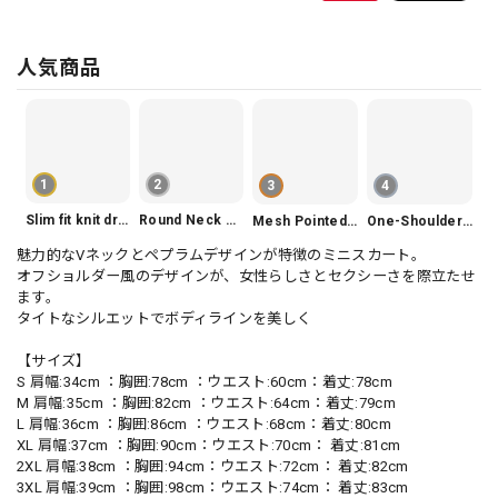
人気商品
1
2
3
4
Slim fit knit dress(3color) V1330
Round Neck Tiered Sleeveless Dress V2290
Mesh Pointed Toe Pumps V165
One-Shoulder Slim-Fit Flattering Mermaid Skirt Dress V2295
魅力的なVネックとペプラムデザインが特徴のミニスカート。
オフショルダー風のデザインが、女性らしさとセクシーさを際立たせ
ます。
タイトなシルエットでボディラインを美しく
【サイズ】
S 肩幅:34cm ：胸囲:78cm ：ウエスト:60cm：着丈:78cm
M 肩幅:35cm ：胸囲:82cm ：ウエスト:64cm：着丈:79cm
L 肩幅:36cm ：胸囲:86cm ：ウエスト:68cm：着丈:80cm
XL 肩幅:37cm ：胸囲:90cm：ウエスト:70cm： 着丈:81cm
2XL 肩幅:38cm ：胸囲:94cm：ウエスト:72cm： 着丈:82cm
3XL 肩幅:39cm ：胸囲:98cm：ウエスト:74cm： 着丈:83cm