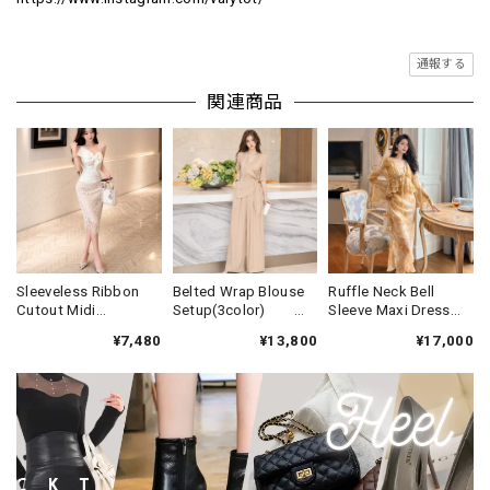
通報する
関連商品
Sleeveless Ribbon
Belted Wrap Blouse
Ruffle Neck Bell
Cutout Midi
Setup(3color)
Sleeve Maxi Dress
Dress V2707
V3408
V3451
¥7,480
¥13,800
¥17,000