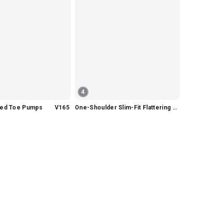
4
nted Toe Pumps V165
One-Shoulder Slim-Fit Flattering Mermaid Skirt Dress V2295