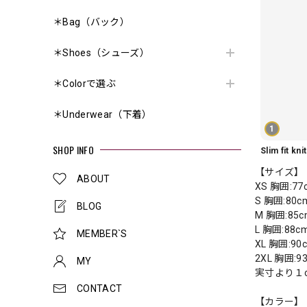
＊Bag（バック）
＊Shoes（シューズ）
＊Colorで選ぶ
＊Underwear（下着）
1
SHOP INFO
【サイズ】
ABOUT
XS 胸囲:7
S 胸囲:80
BLOG
M 胸囲:85
L 胸囲:88
MEMBER`S
XL 胸囲:9
2XL 胸囲:
MY
実寸より１
CONTACT
【カラー】