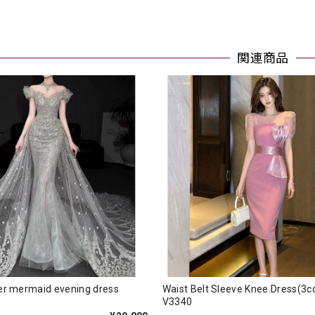
関連商品
der mermaid evening dress
Waist Belt Sleeve Knee Dress
V3340