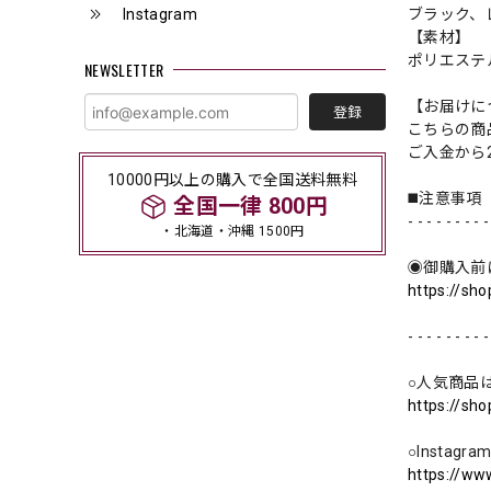
Instagram
ブラック、
【素材】
ポリエステ
NEWSLETTER
【お届けに
登録
こちらの商
ご入金から
10000円以上の購入で全国送料無料
◼️注意事項
全国一律 800円
- - - - - - - - -
・北海道・沖縄 1500円
◉御購入前
https://sh
- - - - - - - - -
○人気商品
https://sh
○Instag
https://ww