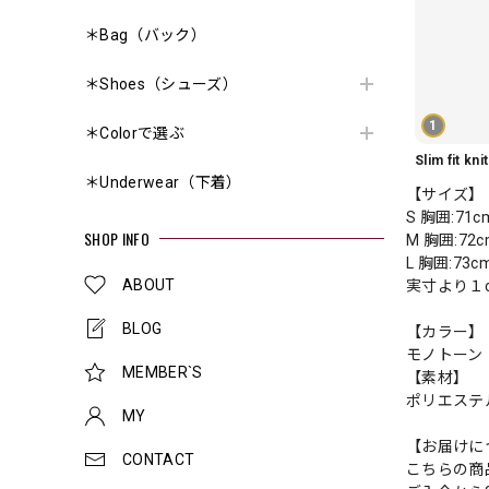
＊Bag（バック）
＊Shoes（シューズ）
1
＊Colorで選ぶ
＊Underwear（下着）
【サイズ】
S 胸囲:71
SHOP INFO
M 胸囲:72
L 胸囲:73
ABOUT
実寸より１
BLOG
【カラー】
モノトーン
MEMBER`S
【素材】
ポリエステ
MY
【お届けに
CONTACT
こちらの商