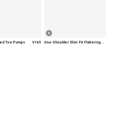
4
nted Toe Pumps V165
One-Shoulder Slim-Fit Flattering Mermaid Skirt Dress V2295