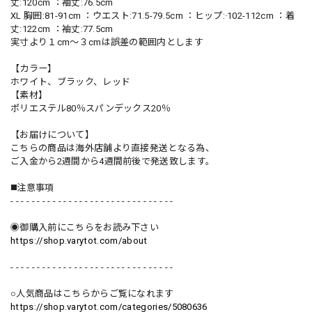
丈:120cm ：袖丈:76.5cm
XL 胸囲:81-91cm ：ウエスト:71.5-79.5cm ：ヒップ:·102-112cm ：着
丈:122cm ：袖丈:77.5cm
実寸より１cm〜３cmは誤差の範囲内とします
【カラー】
ホワイト、ブラック、レッド
【素材】
ポリエステル80％スパンデックス20％
【お届けについて】
こちらの商品は海外店舗より直接発送となる為、
ご入金から2週間から4週間前後で発送致します。
◼️注意事項
- - - - - - - - - - - - - - - - - - - - - - - - - - - - - - -
◉御購入前にこちらをお読み下さい
https://shop.varytot.com/about
- - - - - - - - - - - - - - - - - - - - - - - - - - - - - - -
○人気商品はこちらからご覧になれます
https://shop.varytot.com/categories/5080636