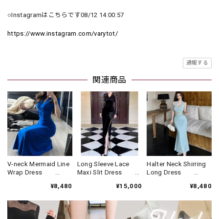
○Instagramはこちらです08/12 14:00:57
https://www.instagram.com/varytot/
通報する
関連商品
V-neck Mermaid Line
Long Sleeve Lace
Halter Neck Shirring
Wrap Dress
Maxi Slit Dress
Long Dress
V2554
V2229
V3359
¥8,480
¥15,000
¥8,480