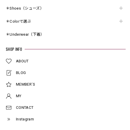
＊Shoes（シューズ）
＊Colorで選ぶ
＊Underwear（下着）
SHOP INFO
ABOUT
BLOG
MEMBER`S
MY
CONTACT
Instagram