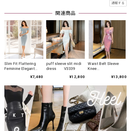
通報する
関連商品
Slim Fit Flattering
puff sleeve slit midi
Waist Belt Sleeve
Feminine Elegant
dress V3339
Knee
One-Piece Formal
Dress(3color)
¥7,480
¥12,800
¥13,800
Dress V2287
V3340