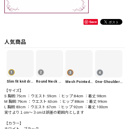
Save
人気商品
1
2
3
4
Slim fit knit dress(3color) V1330
Round Neck Tiered Sleeveless Dress V2290
Mesh Pointed Toe Pumps V165
One-Shoulder Slim-Fit Flattering Mermaid Skirt Dress V2295
【サイズ】
S 胸囲:75cm ：ウエスト:59cm ：ヒップ:84cm ：着丈:98cm
M 胸囲:79cm ：ウエスト:63cm ：ヒップ:88cm ：着丈:99cm
L 胸囲:83cm ：ウエスト:67cm ：ヒップ:92cm ：着丈:100cm
実寸より１cm〜３cmは誤差の範囲内とします
【カラー】
ホワイト、ブラック