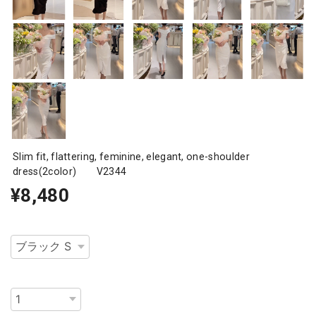
Slim fit, flattering, feminine, elegant, one-shoulder
dress(2color) V2344
¥8,480
種類
数量