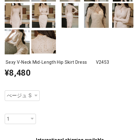
Sexy V-Neck Mid-Length Hip Skirt Dress V2453
¥8,480
種類
数量