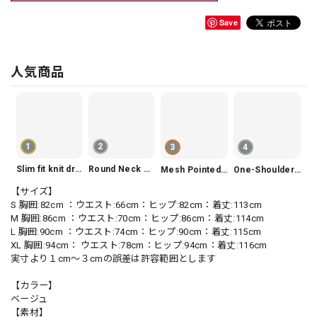
Save
人気商品
1
2
3
4
Slim fit knit dress(3color) V1330
Round Neck Tiered Sleeveless Dress V2290
Mesh Pointed Toe Pumps V165
One-Shoulder Slim-Fit Flattering Mermaid Skirt Dress V2295
【サイズ】
S 胸囲:82cm ：ウエスト:66cm：ヒップ:82cm：着丈:113cm
M 胸囲:86cm ：ウエスト:70cm：ヒップ:86cm：着丈:114cm
L 胸囲:90cm ：ウエスト:74cm：ヒップ:90cm：着丈:115cm
XL 胸囲:94cm： ウエスト:78cm：ヒップ:94cm：着丈:116cm
実寸より１cm〜３cmの誤差は許容範囲とします
【カラー】
ベージュ
【素材】