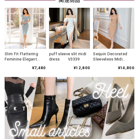
関連商品
Slim Fit Flattering
puff sleeve slit midi
Sequin Decorated
Feminine Elegant
dress V3339
Sleeveless Midi
One-Piece Formal
Dress V3431
¥7,480
¥12,800
¥14,800
Dress V2287