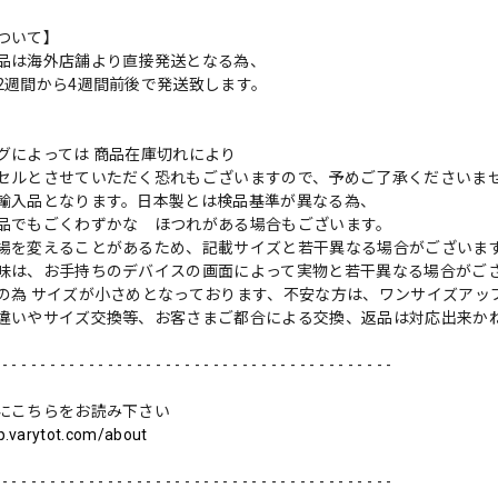
ついて】
品は海外店舗より直接発送となる為、
2週間から4週間前後で発送致します。
グによっては 商品在庫切れにより
セルとさせていただく恐れもございますので、予めご了承くださいま
輸入品となります。日本製とは検品基準が異なる為、
品でもごくわずかな ほつれがある場合もございます。
場を変えることがあるため、記載サイズと若干異なる場合がございま
味は、お手持ちのデバイスの画面によって実物と若干異なる場合がご
の為 サイズが小さめとなっております、不安な方は、ワンサイズアッ
違いやサイズ交換等、お客さまご都合による交換、返品は対応出来か
 - - - - - - - - - - - - - - - - - - - - - - - - - - - - - - - - - - - - - - - - -
にこちらをお読み下さい
op.varytot.com/about
 - - - - - - - - - - - - - - - - - - - - - - - - - - - - - - - - - - - - - - - - -