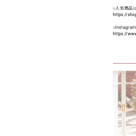
○人気商品
https://sh
○Instag
https://ww