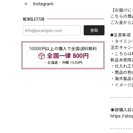
Instagram
【お届けに
こちらの商
NEWSLETTER
ご入金から
登録
◼️注意事項
・タイミン
注文キャン
10000円以上の購入で全国送料無料
・こちらは
全国一律 800円
新品未使用
・北海道・沖縄 1500円
・仕入れ工
・商品の色
・海外製品
・イメージ
- - - - - - - - -
◉御購入前
https://sh
- - - - - - - - -