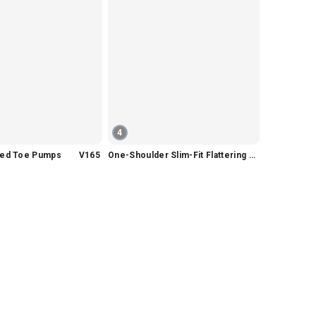
4
nted Toe Pumps V165
One-Shoulder Slim-Fit Flattering Mermaid Skirt Dress V2295