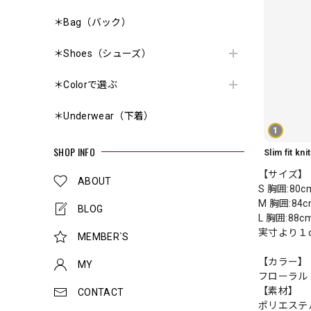
＊Bag（バック）
＊Shoes（シューズ）
＊Colorで選ぶ
＊Underwear（下着）
1
SHOP INFO
【サイズ】
ABOUT
S 胸囲:80
M 胸囲:84
BLOG
L 胸囲:88
実寸より１
MEMBER`S
【カラー】
MY
フローラル
【素材】
CONTACT
ポリエステ