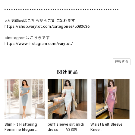
- - - - - - - - - - - - - - - - - - - - - - - - - - - - - - - - - - - - - - - - - - - - - - - - - -
○人気商品はこちらからご覧になれます
https://shop.varytot.com/categories/5080636
○Instagramはこちらです
https://www.instagram.com/varytot/
通報する
関連商品
Slim Fit Flattering
puff sleeve slit midi
Waist Belt Sleeve
Feminine Elegant
dress V3339
Knee
One-Piece Formal
Dress(3color)