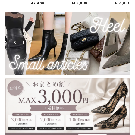
¥7,480
¥12,800
¥13,800
Dress V2287
V3340