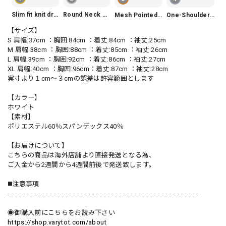
Slim fit knit dress(3color) V1330
Round Neck Tiered Sleeveless Dress V2290
Mesh Pointed Toe Pumps V165
One-Shoulder Slim-Fit Flattering Mermaid Skirt Dress V2295
【サイズ】
S 肩幅:37cm ：胸囲:84cm ：着丈:84cm ：袖丈:25cm
M 肩幅:38cm ：胸囲:88cm ：着丈:85cm ：袖丈:26cm
L 肩幅:39cm ：胸囲:92cm ：着丈:86cm ：袖丈:27cm
XL 肩幅:40cm ：胸囲:96cm：着丈:87cm ：袖丈:28cm
実寸より１cm〜３cmの誤差は許容範囲とします
【カラー】
ホワイト
【素材】
ポリエステル60％スパンデックス40％
【お届けについて】
こちらの商品は海外店舗より直接発送となる為、
ご入金から2週間から4週間前後で発送致します。
◼️注意事項
- - - - - - - - - - - - - - - - - - - - - - - - - - - - - - - - - - - - - - - - - - - - - - - - - -
◉御購入前にこちらをお読み下さい
https://shop.varytot.com/about