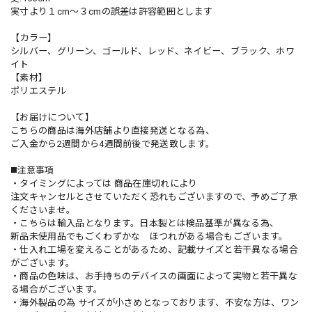
実寸より１cm〜３cmの誤差は許容範囲とします
【カラー】
シルバー、グリーン、ゴールド、レッド、ネイビー、ブラック、ホワ
イト
【素材】
ポリエステル
【お届けについて】
こちらの商品は海外店舗より直接発送となる為、
ご入金から2週間から4週間前後で発送致します。
◼️注意事項
・タイミングによっては 商品在庫切れにより
注文キャンセルとさせていただく恐れもございますので、予めご了承
くださいませ。
・こちらは輸入品となります。日本製とは検品基準が異なる為、
新品未使用品でもごくわずかな ほつれがある場合もございます。
・仕入れ工場を変えることがあるため、記載サイズと若干異なる場合
がございます。
・商品の色味は、お手持ちのデバイスの画面によって実物と若干異な
る場合がございます。
・海外製品の為 サイズが小さめとなっております、不安な方は、ワン