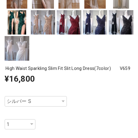
High Waist Sparkling Slim Fit Slit Long Dress(7color) V659
¥16,800
種類
数量