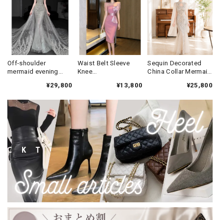
Off-shoulder
Waist Belt Sleeve
Sequin Decorated
mermaid evening
Knee
China Collar Mermaid
dress V3319
Dress(3color)
Long Dress(2color)
¥29,800
¥13,800
¥25,800
V3340
V3607