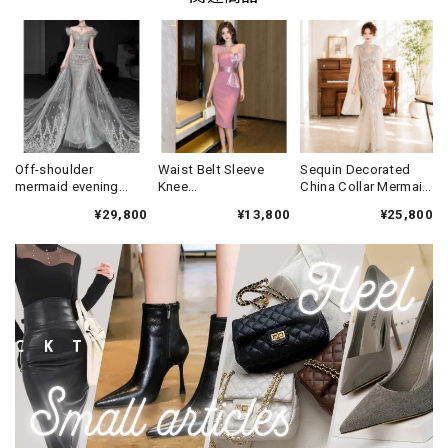
Off-shoulder
Waist Belt Sleeve
Sequin Decorated
mermaid evening
Knee
China Collar Mermaid
dress V3319
Dress(3color)
Long Dress(2color)
¥29,800
¥13,800
¥25,800
V3340
V3607