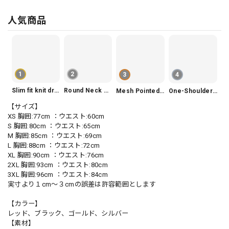
人気商品
1
2
3
4
Slim fit knit dress(3color) V1330
Round Neck Tiered Sleeveless Dress V2290
Mesh Pointed Toe Pumps V165
One-Shoulder Slim-Fit Flattering Mermaid Skirt Dress V2295
【サイズ】
XS 胸囲:77cm ：ウエスト:60cm
S 胸囲:80cm ：ウエスト:65cm
M 胸囲:85cm ：ウエスト:69cm
L 胸囲:88cm ：ウエスト:72cm
XL 胸囲:90cm ：ウエスト:76cm
2XL 胸囲:93cm ：ウエスト:80cm
3XL 胸囲:96cm ：ウエスト:84cm
実寸より１cm〜３cmの誤差は許容範囲とします
【カラー】
レッド、ブラック、ゴールド、シルバー
【素材】