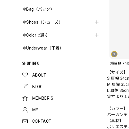
＊Bag（バック）
＊Shoes（シューズ）
＊Colorで選ぶ
＊Underwear（下着）
1
SHOP INFO
【サイズ】
ABOUT
S 肩幅 34c
M 肩幅 35c
BLOG
L 肩幅 36c
実寸より１
MEMBER`S
【カラー】
MY
バーガンデ
【素材】
CONTACT
ポリエステ