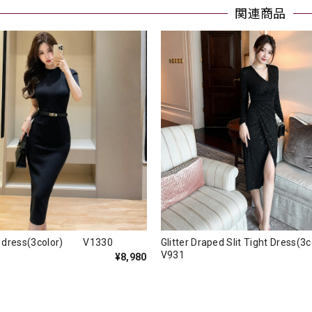
関連商品
nit dress(3color) V1330
Glitter Draped Slit Tight Dres
V931
¥8,980