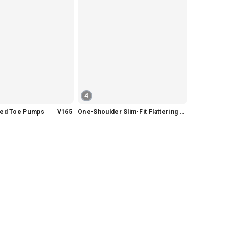
4
nted Toe Pumps V165
One-Shoulder Slim-Fit Flattering Mermaid Skirt Dress V2295