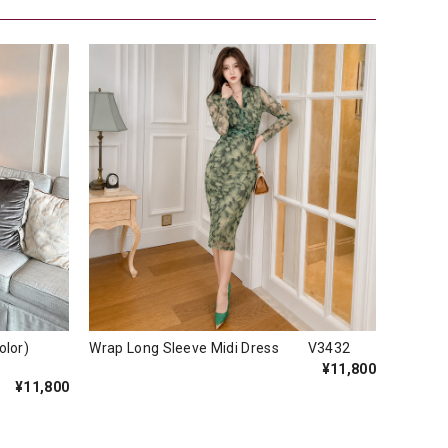
s(3color)
Wrap Long Sleeve Midi Dress V3432
¥11,800
¥11,800