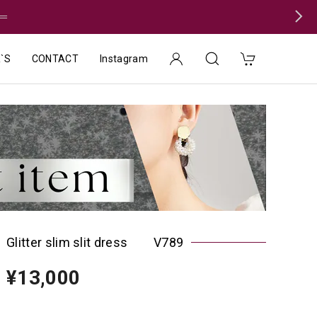
＝
`S
CONTACT
Instagram
Glitter slim slit dress V789
¥13,000
種類