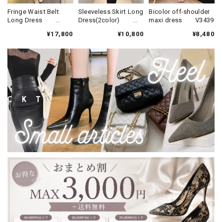
Fringe Waist Belt
Sleeveless Skirt Long
Bicolor off-shoulder
Long Dress
Dress(2color)
maxi dress V3439
V3373
V3438
¥17,800
¥10,800
¥8,480