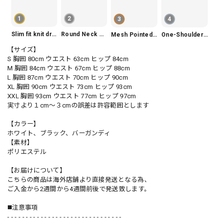
1
2
3
4
Slim fit knit dress(3color) V1330
Round Neck Tiered Sleeveless Dress V2290
Mesh Pointed Toe Pumps V165
One-Shoulder Slim-Fit Flattering Mermaid Skirt Dress V2295
【サイズ】
S 胸囲 80cm ウエスト 63cm ヒップ 84cm
M 胸囲 84cm ウエスト 67cm ヒップ 88cm
L 胸囲 87cm ウエスト 70cm ヒップ 90cm
XL 胸囲 90cm ウエスト 73cm ヒップ 93cm
XXL 胸囲 93cm ウエスト 77cm ヒップ 97cm
実寸より１cm〜３cmの誤差は許容範囲とします
【カラー】
ホワイト、ブラック、バーガンディ
【素材】
ポリエステル
【お届けについて】
こちらの商品は海外店舗より直接発送となる為、
ご入金から2週間から4週間前後で発送致します。
◼️注意事項
- - - - - - - - - - - - - - - - - - - - - - - - - - - - - - -