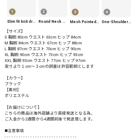
1
2
3
4
Slim fit knit dress(3color) V1330
Round Neck Tiered Sleeveless Dress V2290
Mesh Pointed Toe Pumps V165
One-Shoulder Slim-Fit Flattering Mermaid Skirt Dress V2295
【サイズ】
S 胸囲 80cm ウエスト 63cm ヒップ 84cm
M 胸囲 84cm ウエスト 67cm ヒップ 88cm
L 胸囲 87cm ウエスト 70cm ヒップ 90cm
XL 胸囲 90cm ウエスト 73cm ヒップ 93cm
XXL 胸囲 93cm ウエスト 77cm ヒップ 97cm
実寸より１cm〜３cmの誤差は許容範囲とします
【カラー】
ブラック
【素材】
ポリエステル
【お届けについて】
こちらの商品は海外店舗より直接発送となる為、
ご入金から2週間から4週間前後で発送致します。
◼️注意事項
- - - - - - - - - - - - - - - - - - - - - - - - - - - - - - -