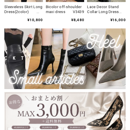
Sleeveless Skirt Long
Bicolor off-shoulder
Lace Decor Stand
Dress(2color)
maxi dress V3439
Collar Long Dress
V3438
V3461
¥10,800
¥8,480
¥16,000