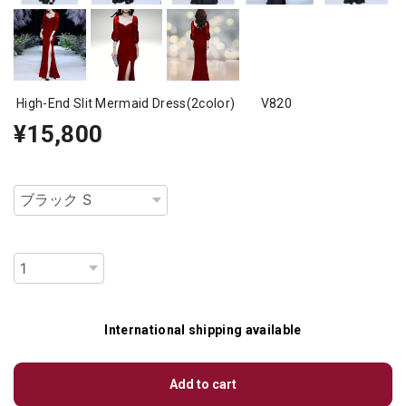
High-End Slit Mermaid Dress(2color) V820
¥15,800
種類
数量
International shipping available
Add to cart