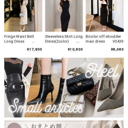
Fringe Waist Belt
Sleeveless Skirt Long
Bicolor off-shoulder
Long Dress
Dress(2color)
maxi dress V3439
V3373
V3438
¥17,800
¥10,800
¥8,480