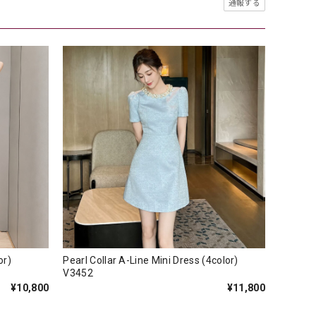
通報する
color)
Pearl Collar A-Line Mini Dress (4color)
V3452
¥10,800
¥11,800