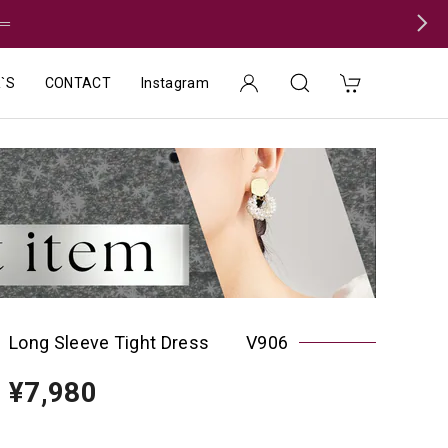
＝
`S
CONTACT
Instagram
Long Sleeve Tight Dress V906
¥7,980
種類