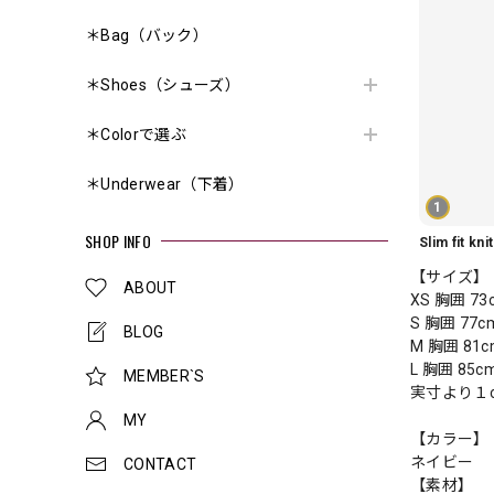
＊Bag（バック）
＊Shoes（シューズ）
＊Colorで選ぶ
＊Underwear（下着）
1
SHOP INFO
【サイズ】
ABOUT
XS 胸囲 7
S 胸囲 77
BLOG
M 胸囲 81
L 胸囲 85
MEMBER`S
実寸より１
MY
【カラー】
ネイビー
CONTACT
【素材】