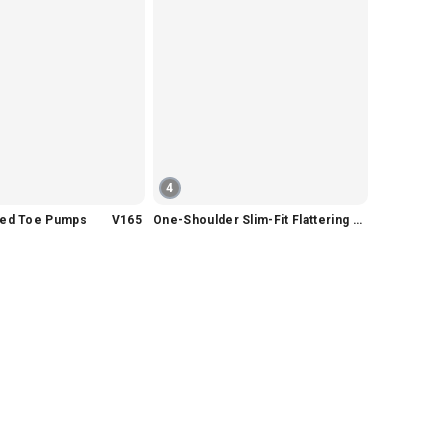
4
nted Toe Pumps V165
One-Shoulder Slim-Fit Flattering Mermaid Skirt Dress V2295