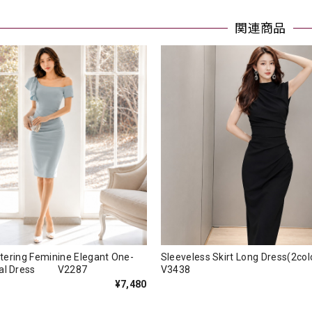
関連商品
attering Feminine Elegant One-
Sleeveless Skirt Long Dress(2
mal Dress V2287
V3438
¥7,480