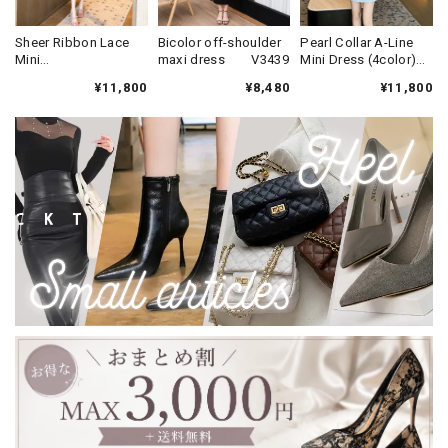
Sheer Ribbon Lace
Bicolor off-shoulder
Pearl Collar A-Line
Mini
maxi dress V3439
Mini Dress (4color)
Dress(2color)
V3452
¥11,800
¥8,480
¥11,800
V3433