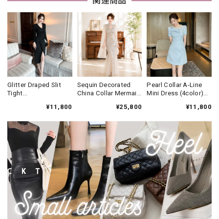
関連商品
Glitter Draped Slit
Sequin Decorated
Pearl Collar A-Line
Tight
China Collar Mermaid
Mini Dress (4color)
Dress(3color)
Long Dress(2color)
V3452
¥11,800
¥25,800
¥11,800
V931
V3607