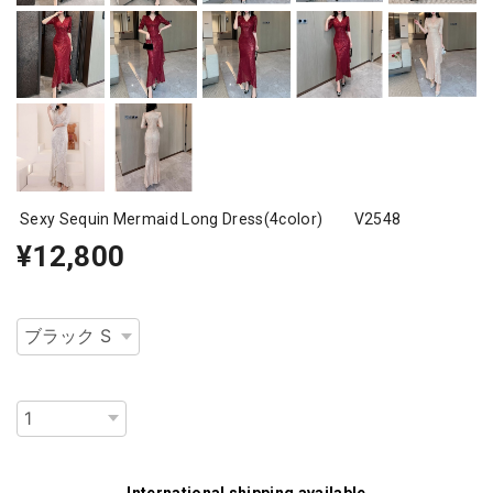
Sexy Sequin Mermaid Long Dress(4color) V2548
¥12,800
種類
数量