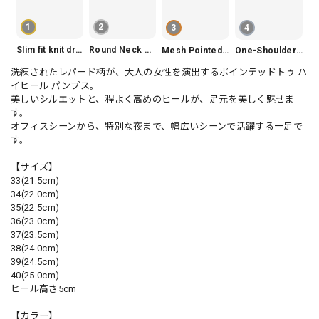
1
2
3
4
Slim fit knit dress(3color) V1330
Round Neck Tiered Sleeveless Dress V2290
Mesh Pointed Toe Pumps V165
One-Shoulder Slim-Fit Flattering Mermaid Skirt Dress V2295
洗練されたレパード柄が、大人の女性を演出するポインテッドトゥ ハ
イヒール パンプス。
美しいシルエットと、程よく高めのヒールが、足元を美しく魅せま
す。
オフィスシーンから、特別な夜まで、幅広いシーンで活躍する一足で
す。
【サイズ】
33(21.5cm)
34(22.0cm)
35(22.5cm)
36(23.0cm)
37(23.5cm)
38(24.0cm)
39(24.5cm)
40(25.0cm)
ヒール高さ5cm
【カラー】