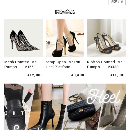
通報する
関連商品
Mesh Pointed Toe
Strap Open-Toe Pin
Ribbon Pointed Toe
Pumps V165
Heel Platform
Pumps V3338
Pumps(2color)
¥12,800
¥8,480
¥11,800
V3329