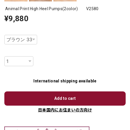
Animal Print High Heel Pumps(2color) V2580
¥9,880
種類
数量
International shipping available
Add to cart
日本国内にお住まいの方向け