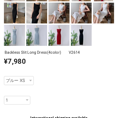
Backless Slit Long Dress(4color) V2614
¥7,980
種類
数量