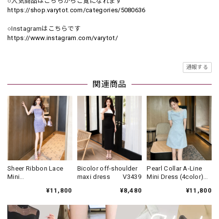
○人気商品はこちらからご覧になれます
https://shop.varytot.com/categories/5080636
○Instagramはこちらです
https://www.instagram.com/varytot/
通報する
関連商品
Sheer Ribbon Lace
Bicolor off-shoulder
Pearl Collar A-Line
Mini
maxi dress V3439
Mini Dress (4color)
Dress(2color)
V3452
¥11,800
¥8,480
¥11,800
V3433