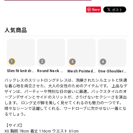
Save
人気商品
1
2
3
4
Slim fit knit dress(3color) V1330
Round Neck Tiered Sleeveless Dress V2290
Mesh Pointed Toe Pumps V165
One-Shoulder Slim-Fit Flattering Mermaid Skirt Dress V2295
バックレスのスリットロングドレスは、洗練されたシルエットと快適
な着心地を両立させた、大人の女性のためのアイテムです。 上品なデ
ザインは、パーティーや特別な日の装いに最適。バックスタイルのオ
ープンデザインとサイドのスリットが、さりげないセクシーさを演出
します。 ロング丈が脚を美しく見せてくれるのも魅力の一つです。
様々なシーンで活躍してくれる、ワードローブに欠かせない一着とな
るでしょう。
【サイズ】
XS 胸囲 78cm 着丈 116cm ウエスト 61cm