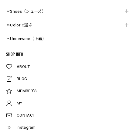
＊Shoes（シューズ）
＊Colorで選ぶ
＊Underwear（下着）
SHOP INFO
ABOUT
BLOG
MEMBER`S
MY
CONTACT
Instagram