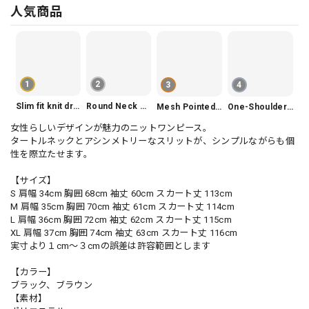
人気商品
1
2
3
4
Slim fit knit dress(3color) V1330
Round Neck Tiered Sleeveless Dress V2290
Mesh Pointed Toe Pumps V165
One-Shoulder Slim-Fit Flattering Mermaid Skirt Dress V2295
女性らしいデザインが魅力のニットワンピース。
タートルネックとアシンメトリーなスリットが、シンプルながらも個
性を際立たせます。
【サイズ】
S 肩幅 34cm 胸囲 68cm 袖丈 60cm スカート丈 113cm
M 肩幅 35cm 胸囲 70cm 袖丈 61cm スカート丈 114cm
L 肩幅 36cm 胸囲 72cm 袖丈 62cm スカート丈 115cm
XL 肩幅 37cm 胸囲 74cm 袖丈 63cm スカート丈 116cm
実寸より１cm〜３cmの誤差は許容範囲とします
【カラー】
ブラック、ブラウン
【素材】