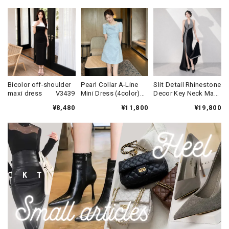
Bicolor off-shoulder
Pearl Collar A-Line
Slit Detail Rhinestone
maxi dress V3439
Mini Dress (4color)
Decor Key Neck Maxi
V3452
Dress V3474
¥8,480
¥11,800
¥19,800